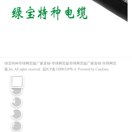
绿宝特种华球网页版厂家直销-华球网页版
华球网页版厂家直销-华球网页
版
,Inc.All rights reserved.
皖ICP备15006329号-4 Powered by
CmsEasy