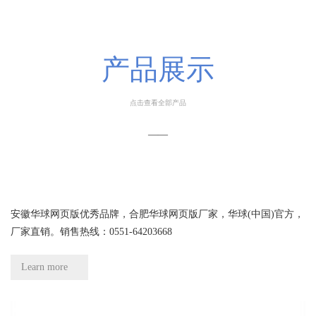
产品展示
点击查看全部产品
——
安徽华球网页版优秀品牌，合肥华球网页版厂家，华球(中国)官方，
厂家直销。销售热线：0551-64203668
Learn more