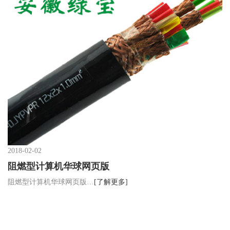
2018-02-02
阻燃型计算机华球网页版
阻燃型计算机华球网页版…
[了解更多]