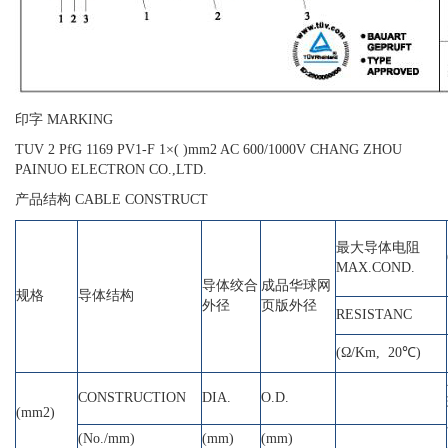
印字 MARKING
TUV 2 PfG 1169 PV1-F 1×( )mm2 AC 600/1000V CHANG ZHOU
PAINUO ELECTRON CO.,LTD.
产品结构 CABLE CONSTRUCT
最大导体电阻
MAX.COND.
导体绞合
成品华球网
规格
导体结构
外径
页版外径
RESISTANC
(Ω/Km, 20℃)
CONSTRUCTION
DIA.
O.D.
(mm2)
(No./mm)
(mm)
(mm)