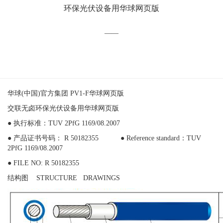
环保光伏设备用华球网页版
——
华球(中国)官方
集团 PV1-F华球网页版
交联无卤环保光伏设备用华球网页版
● 执行标准：TUV 2PfG 1169/08.2007
● 产品证书号码： R 50182355
● Reference standard：TUV
2PfG 1169/08.2007
● FILE NO: R 50182355
结构图 STRUCTURE DRAWINGS