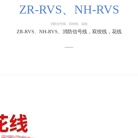
ZR-RVS、NH-RVS
消防信号线，双绞线，花线
ZR-RVS、NH-RVS、消防信号线，双绞线，花线
——