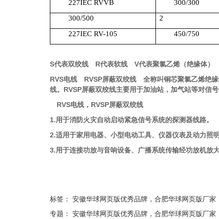
227IEC RVVB
300/300
300/500
2
227IEC RV-105
450/750
S
代表双绞线 R代表软线 V代表聚氯乙烯（绝缘体）
RVS
电线 RVSP屏蔽双绞线 全称叫铜芯聚氯乙烯绝
线。RVSP屏蔽双绞线主要用于加油站，加气站等对信
RVS电线，RVSP屏蔽双绞线
1.
用于消防火灾自动启动紧急信号系统的探测器线路。
2.
适用于家用电器、小型电动工具、仪器仪表及动力照
3.
用于连接功放与音响设备、广播系统传输经功放机放
标签：
安徽华球网页版优秀品牌，合肥华球网页版厂家，
专题：
安徽华球网页版优秀品牌，合肥华球网页版厂家，