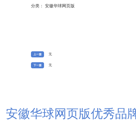
分类：
安徽华球网页版
无
上一篇
无
下一篇
安徽华球网页版优秀品牌